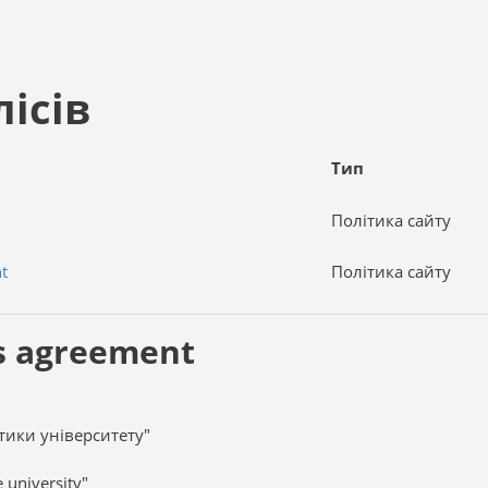
ісів
Тип
Політика сайту
t
Політика сайту
s agreement
тики університету"
e university"