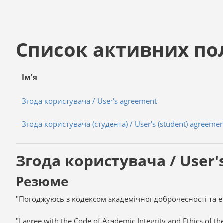
Перейти до головного вмісту
Список активних пол
Ім'я
Згода користувача / User's agreement
Згода користувача (студента) / User's (student) agreemen
Згода користувача / User'
Резюме
"Погоджуюсь з кодексом академічної доброчесності та е
"I agree with the Code of Academic Integrity and Ethics of th