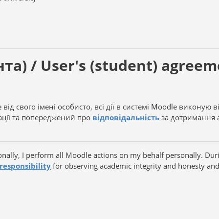
а) / User's (student) agreem
e
від свого імені особисто, всі дії в системі
Moodle
виконую ві
ції та попереджений про
відповідальність
за дотримання а
nally, I perform all Moodle actions on my behalf personally. Durin
responsibility
for observing academic integrity and honesty and